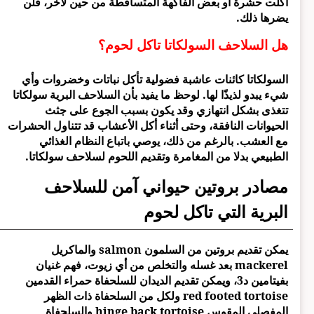
أكلت حشرة أو بعض الفاكهة المتساقطة من حين لآخر، فلن
يضرها ذلك.
هل السلاحف السولكاتا تاكل لحوم؟
السولكاتا كائنات عاشبة فضولية تأكل نباتات وخضروات وأي
شيء يبدو لذيذًا لها. لوحظ ما يفيد بأن السلاحف البرية سولكاتا
تتغذى بشكل انتهازي وقد يكون بسبب الجوع على جثث
الحيوانات النافقة، وحتى أثناء أكل الأعشاب قد تتناول الحشرات
مع العشب. بالرغم من ذلك، يوصي باتباع النظام الغذائي
الطبيعي بدلا من المغامرة وتقديم اللحوم لسلاحف سولكاتا.
مصادر بروتين حيواني آمن للسلاحف
البرية التي تاكل لحوم
يمكن تقديم بروتين من السلمون salmon والماكريل
mackerel بعد غسله والتخلص من أي زيوت، فهم غنيان
بفيتامين د3، ويمكن تقديم الديدان للسلحفاة حمراء القدمين
red footed tortoise ولكل من السلحفاة ذات الظهر
المفصلي المقوس hinge back tortoise والسلحفاة