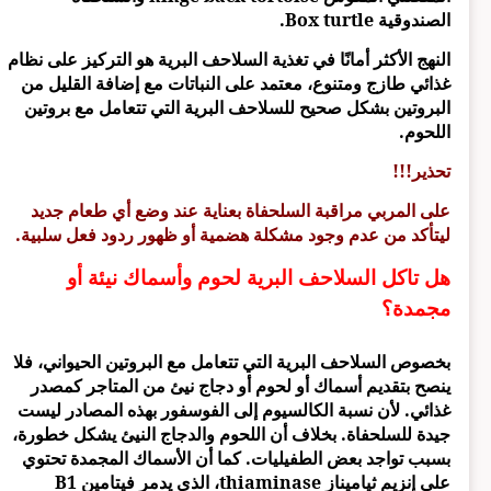
الصندوقية Box turtle.
النهج الأكثر أمانًا في تغذية السلاحف البرية هو التركيز على نظام
غذائي طازج ومتنوع، معتمد على النباتات مع إضافة القليل من
البروتين بشكل صحيح للسلاحف البرية التي تتعامل مع بروتين
اللحوم.
تحذير!!!
على المربي مراقبة السلحفاة بعناية عند وضع أي طعام جديد
ليتأكد من عدم وجود مشكلة هضمية أو ظهور ردود فعل سلبية.
هل تاكل السلاحف البرية لحوم وأسماك نيئة أو
مجمدة؟
بخصوص السلاحف البرية التي تتعامل مع البروتين الحيواني، فلا
ينصح بتقديم أسماك أو لحوم أو دجاج نيئ من المتاجر كمصدر
غذائي. لأن نسبة الكالسيوم إلى الفوسفور بهذه المصادر ليست
جيدة للسلحفاة. بخلاف أن اللحوم والدجاج النيئ يشكل خطورة،
بسبب تواجد بعض الطفيليات. كما أن الأسماك المجمدة تحتوي
على إنزيم ثياميناز thiaminase، الذي يدمر فيتامين B1