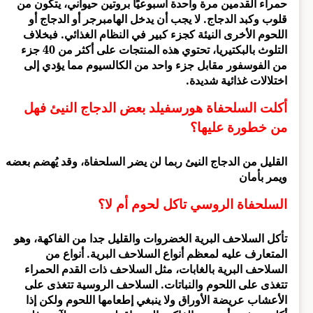
حمراء القدمين مرة واحدة أسبوعيًا بروتين حيواني، يتكون من
قلوب وكبد الدجاج. لا يجب أن يدخل الهامبرجر أو الدجاج أو
اللحوم الأخرى النيئة كجزء كبير في النظام الغذائي. فبخلاف
التلوث بالبكتيريا، تحتوي هذه المنتجات على أكثر من 40 جزء
من الفوسفور مقابل جزء واحد من الكالسيوم مما يؤدي إلى
اختلالات غذائية شديدة.
أكلت السلحفاة هورسفيلد بعض الدجاج النيئ فهل
من خطورة عليها؟
القليل من الدجاج النيئ ربما لن يضر السلحفاة، وقد يُهضم بعضه
ويمر بأمان
السلحفاة الروسي تاكل لحوم أم لا؟
تأكل السلاحف البرية الخضروات والقليل جدا من الفاكهة، وهو
المتعارف عليه لمعظم أنواع السلاحف البرية. أنواع من
السلاحف البرية بالغابات، مثل السلاحف ذات القدم الحمراء
تتغذى على اللحوم والنباتات. السلاحف الروسية تتغذى على
الأعشاب عريضة الأوراق ولا ينبغي إطعامها اللحوم ولكن إذا