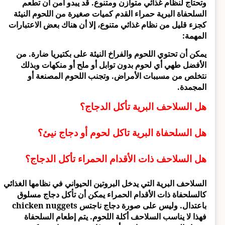
وتحتاج لنظام غذائي متوازن ومتنوع. قد يبدو آمن أن تطعم
السلحفاة البرية حمراء القدم كميات صغيرة من اللحوم النيئة
كجزء قليل من نظام غذائي متنوع، إلا أن هناك بعض الاعتبارات
المهمة:
يمكن أن تحتوي اللحوم والفراخ النيئة على بكتيريا ضارة. من
الأفضل طهي أي لحوم بدون توابل أو ملح أو منكهات وبذلك
نتخلص من مسببات الأمراض. وتجنب اللحوم المصنعة أو
المجمدة.
هل السلاحف البرية تأكل الدجاج؟ ‏
هل السلحفاة البرية تاكل لحوم أو دجاج نيئ؟
هل السلاحف ذات الأقدام الحمراء تأكل الدجاج؟
السلاحف البرية التي يدخل البروتين الحيواني في نظامها الغذائي
كالسلحفاة ذات الأقدام الحمراء يمكن أن تأكل دجاج مسلوق
باعتدال. وليس على صورة دجاج ناجتس chicken nuggets
فهذا لا يناسب السلاحف أكلة اللحوم. يتم إطعام السلحفاة