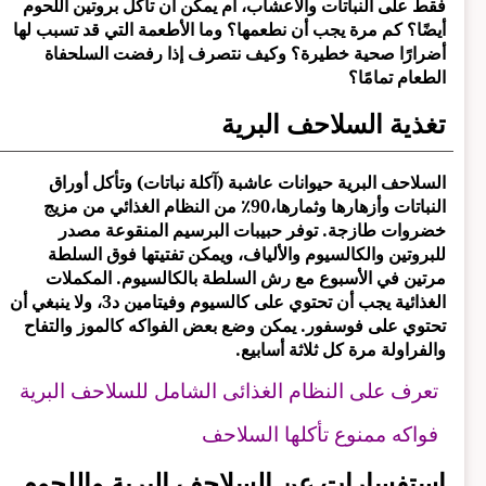
فقط على النباتات والأعشاب، أم يمكن أن تأكل بروتين اللحوم
أيضًا؟ كم مرة يجب أن نطعمها؟ وما الأطعمة التي قد تسبب لها
أضرارًا صحية خطيرة؟ وكيف نتصرف إذا رفضت السلحفاة
الطعام تمامًا؟
تغذية السلاحف البرية
السلاحف البرية حيوانات عاشبة (آكلة نباتات) وتأكل أوراق
النباتات وأزهارها وثمارها،90٪ من النظام الغذائي من مزيج
خضروات طازجة. توفر حبيبات البرسيم المنقوعة مصدر
للبروتين والكالسيوم والألياف، ويمكن تفتيتها فوق السلطة
مرتين في الأسبوع مع رش السلطة بالكالسيوم. المكملات
الغذائية يجب أن تحتوي على كالسيوم وفيتامين د3، ولا ينبغي أن
تحتوي على فوسفور. يمكن وضع بعض الفواكه كالموز والتفاح
والفراولة مرة كل ثلاثة أسابيع.
تعرف على النظام الغذائى الشامل للسلاحف البرية
فواكه ممنوع تأكلها السلاحف
استفسارات عن السلاحف البرية واللحوم