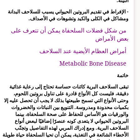
النيئة.
- الإفراط في تقديم البروتين الحيواني يسبب للسلاحف البدانة
ومشاكل في الكلى والكبد وتشوهات في الأصداف.
من شكل فضلات السلحفاة يمكن أن تتعرف على
بعض الأمراض
أمراض العظام الأيضية عند السلاحف
Metabolic Bone Disease
خاتمة
تبقى السلاحف البرية كائنات حساسة تحتاج إلى رعاية غذائية
دقيقة، فليست كل الأنواع قادرة على تناول بروتين اللحوم،
وحتى الأنواع التي تسمح طبيعتها بذلك لا يجب أن تحصل عليه إلا
بكميات محدودة ومدروسة. التنويع بين النباتات والخضروات
والورقيات هو الأساس للحفاظ على صحة السلحفاة، بينما
البروتين الحيواني لا يتعدى كونه عنصرًا إضافيًا لبعض أنواع
السلاحف البرية. ومع إدراك المربي لهذه التفاصيل وتجنّب
الأخطاء الشائعة في التغذية، يمكن أن تحيا السلحفاة حياة طويلة