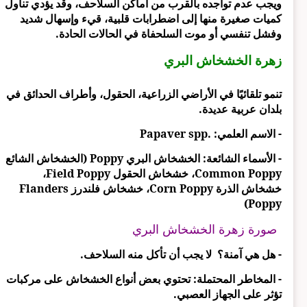
ويجب عدم تواجده بالقرب من أماكن السلاحف، وقد يؤدي تناول
كميات صغيرة منها إلى اضطرابات قلبية، قيء وإسهال شديد
وفشل تنفسي أو موت السلحفاة في الحالات الحادة.
زهرة الخشخاش البري
تنمو تلقائيًا في الأراضي الزراعية، الحقول، وأطراف الحدائق في
بلدان عربية عديدة.
- الاسم العلمي: .Papaver spp
- الأسماء الشائعة: الخشخاش البري Poppy (الخشخاش الشائع
Common Poppy، خشخاش الحقول Field Poppy،
خشخاش الذرة Corn Poppy، خشخاش فلندرز Flanders
Poppy)
صورة زهرة الخشخاش البري
- هل هي آمنة؟ لا يجب أن تأكل منه السلاحف.
- المخاطر المحتملة: تحتوي بعض أنواع الخشخاش على مركبات
تؤثر على الجهاز العصبي.