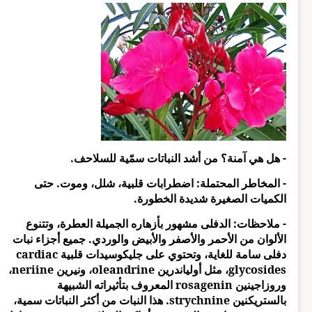
- هل هي آمنة؟ من أشد النباتات سمّية للسلاحف.
- المخاطر المحتملة: اضطرابات قلبية، شلل، وموت. حتى
الكميات الصغيرة شديدة الخطورة.
- ملاحظات: الدفلى مشهور بأزهاره الجميلة العطرة، وتتنوع
الألوان من الأحمر والأصفر والأبيض والوردي. جميع أجزاء نبات
دفلى سامة للغاية، وتحتوي على جليكوسيدات قلبية cardiac
glycosides، مثل أولياندرين oleandrine، ونيرين neriine،
وروزاجينين rosagenin المعروف بتأثيراته الشبيهة
بالستريكنين strychnine. هذا النبات من أكثر النباتات سمية،