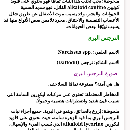
ملحوظة: يجب تجنب هذا النبات تمامًا فهو يحتوي على قلويد
كونيين alkaloid coniine القاتل، فهو شديد السمية
للحيوانات والبشر. وقد يسبب موت الأطفال عن طريق شلل
الأعصاب التنفسية والاختناق. مجرد تلامس بعض الأنواع منها قد
يسبب تهيّجًا لبعض الحيوانات.
النرجس البري
الاسم العلمي: .Narcissus spp
الاسم الشائع: نرجس (Daffodil)
صورة النرجس البري
هل هي آمنة؟ ممنوعة تمامًا للسلاحف.
المخاطر المحتملة: تحتوي على مركبات ليكورين السامة التي
تسبب قيئ شديد واضطرابات هضمية وخمولًا.
ملحوظة: يُزرع بالحدائق، وينمو في البرية. جميع أجزاء نبات
النرجس البري بما فيه الزهرة سامة، حيث تحتوي على قلويد
ليكورين alkaloid lycorine الذي يُسبب القيء والإسهال،