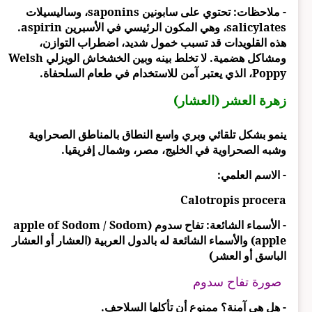
- ملاحظات: تحتوي على سابونين saponins، وساليسيلات
salicylates، وهي المكون الرئيسي في الأسبرين aspirin.
هذه القلويدات قد تسبب خمول شديد، اضطراب التوازن،
ومشاكل هضمية. لا تخلط بينه وبين الخشخاش الويزلي Welsh
Poppy، الذي يعتبر آمن للاستخدام في طعام السلحفاة.
زهرة العشر (العشار)
ينمو بشكل تلقائي وبري واسع النطاق بالمناطق الصحراوية
وشبه الصحراوية في الخليج، مصر، وشمال إفريقيا.
- الاسم العلمي:
Calotropis procera
- الأسماء الشائعة: تفاح سدوم (apple of Sodom / Sodom
apple) والأسماء الشائعة له بالدول العربية (العشار أو العشار
الباسق أو العشر)
صورة تفاح سدوم
- هل هي آمنة؟ ممنوع أن تأكلها السلاحف.