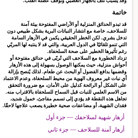
وقد يُسبب تلف بالجهاز العصبي وتوقف عضلة القلب.
خاتمة
قد تبدو الحدائق المنزلية أو الأراضي المفتوحة بيئة آمنة
للسلاحف، خاصة مع انتشار النباتات البرية بشكل طبيعي دون
تدخل بشري. لكن الخطر الحقيقي يكمن في الأزهار السامة
التي تنمو تلقائيًا في الدول العربية، والتي قد لا ينتبه لها المربّي
رغم تأثيرها الخطير على صحة السلحفاة.
تزداد الخطورة مع السلاحف التي تُربّى في حدائق مفتوحة أو
أحواش منزلية، حيث يمكنها الوصول بسهولة إلى هذه الأزهار
وقضمها بدافع الفضول أو البحث عن طعام. لذلك يُنصح بإزالة
أي نبات غير معروف الهوية من محيط السلحفاة، وعدم الاعتماد
على الشكل أو الرائحة كدليل على الأمان، مع ضرورة التحقق
من الاسم العلمي للنبات قبل السماح للسلحفاة بالاقتراب منه.
تجاهل هذه النقطة قد يؤدي إلى تسمم مفاجئ، خمول شديد،
فقدان الشهية، أو مضاعفات صحية خطيرة يصعب علاجها لاحقًا.
أزهار شهية لسلاحفك — جزء أول
أزهار آمنة للسلاحف — جزء ثاني