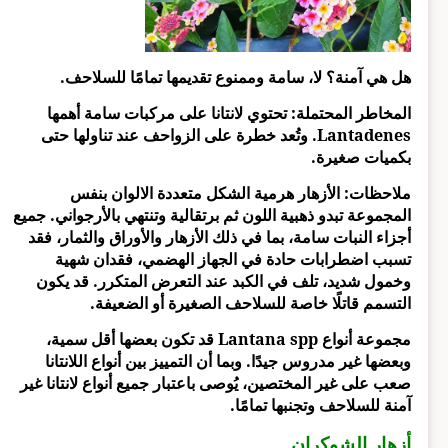
هل هي آمنة؟ لا، سامة وممنوع تقديمها تمامًا للسلاحف.
المخاطر المحتملة: تحتوي لانتانا على مركبات سامة أهمها
Lantadenes. وتُعد خطرة على الزواحف عند تناولها حتى
بكميات صغيرة.
ملاحظات: الأزهار هرمية الشكل متعددة الالوان بنفس
المجموعة تبدو ذهبية اللون ثم برتقالية وتنتهي بالأرجواني. جميع
أجزاء النبات سامة، بما في ذلك الأزهار والأوراق والثمار، فقد
تسبب اضطرابات حادة في الجهاز الهضمي، فقدان شهية
وخمول شديد، تلف في الكبد عند التعرض المتكرر. قد يكون
التسمم قاتلًا خاصة للسلاحف الصغيرة أو الضعيفة.
مجموعة أنواع Lantana spp قد تكون بعضها أقل سمية،
وبعضها غير مدروس جيدًا. وبما أن التمييز بين أنواع اللانتانا
صعب على غير المختصين، يُوصى باعتبار جميع أنواع لانتانا غير
آمنة للسلاحف وتجنبها تمامًا.
أزهار الشوكران