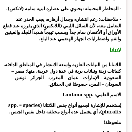
- المخاطر المحتملة: يحتوي على عصارة لبنية سامة (لاتكس).
- ملاحظات: رغم انتشاره وجمال أزهاره، يجب الحذر عند
التعامل معه، لأن السائل اللبني (اللاتكس) الذي يفرزه عند قطع
الأوراق أو الأغصان سام جداً ويسبب تهيجاً شديداً للجلد والعينين
والفم واضطرابات الجهاز الهضمي عند البلع.
لانتانا
اللانتانا من النباتات الغازية واسعة الانتشار في المناطق الدافئة،
كنباتات زينة ونباتات برية في عدة دول عربية، منها: مصر –
السعودية – الإمارات – عمان – المغرب – الجزائر – تونس –
السودان – اليمن، خصوصًا في الحدائق.
الاسم العلمي: .Lantana spp
يُستخدم للإشارة لجميع أنواع جنس اللانتانا (spp. = species
pluralis)، أي يشمل عدة أنواع مختلفة داخل نفس الجنس.
ملحوظة!