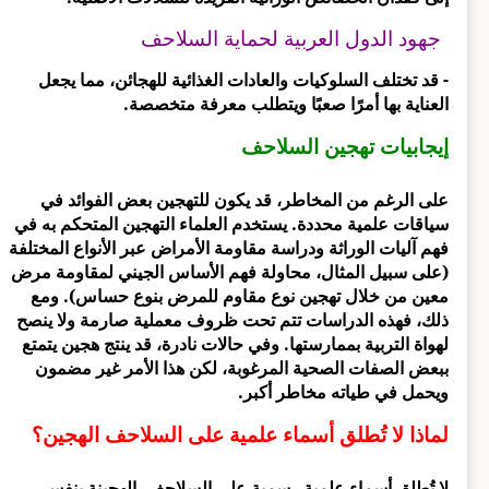
جهود الدول العربية لحماية السلاحف
- قد تختلف السلوكيات والعادات الغذائية للهجائن، مما يجعل
العناية بها أمرًا صعبًا ويتطلب معرفة متخصصة.
إيجابيات تهجين السلاحف
على الرغم من المخاطر، قد يكون للتهجين بعض الفوائد في
سياقات علمية محددة. يستخدم العلماء التهجين المتحكم به في
فهم آليات الوراثة ودراسة مقاومة الأمراض عبر الأنواع المختلفة
(على سبيل المثال، محاولة فهم الأساس الجيني لمقاومة مرض
معين من خلال تهجين نوع مقاوم للمرض بنوع حساس). ومع
ذلك، فهذه الدراسات تتم تحت ظروف معملية صارمة ولا ينصح
لهواة التربية بممارستها. وفي حالات نادرة، قد ينتج هجين يتمتع
ببعض الصفات الصحية المرغوبة، لكن هذا الأمر غير مضمون
ويحمل في طياته مخاطر أكبر.
لماذا لا تُطلق أسماء علمية على السلاحف الهجين؟
لا تُطلق أسماء علمية رسمية على السلاحف، الهجينة بنفس