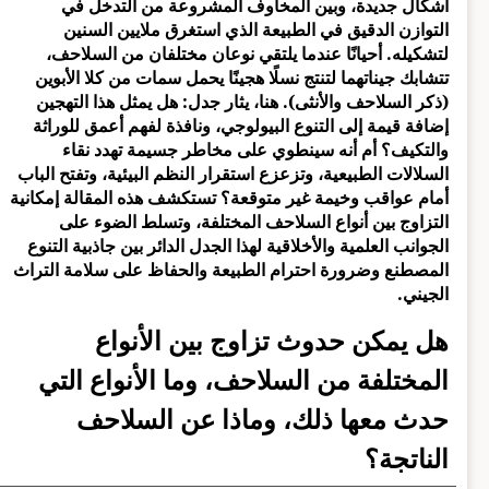
أشكال جديدة، وبين المخاوف المشروعة من التدخل في
التوازن الدقيق في الطبيعة الذي استغرق ملايين السنين
لتشكيله. أحيانًا عندما يلتقي نوعان مختلفان من السلاحف،
تتشابك جيناتهما لتنتج نسلًا هجينًا يحمل سمات من كلا الأبوين
(ذكر السلاحف والأنثى). هنا، يثار جدل: هل يمثل هذا التهجين
إضافة قيمة إلى التنوع البيولوجي، ونافذة لفهم أعمق للوراثة
والتكيف؟ أم أنه سينطوي على مخاطر جسيمة تهدد نقاء
السلالات الطبيعية، وتزعزع استقرار النظم البيئية، وتفتح الباب
أمام عواقب وخيمة غير متوقعة؟ تستكشف هذه المقالة إمكانية
التزاوج بين أنواع السلاحف المختلفة، وتسلط الضوء على
الجوانب العلمية والأخلاقية لهذا الجدل الدائر بين جاذبية التنوع
المصطنع وضرورة احترام الطبيعة والحفاظ على سلامة التراث
الجيني.
هل يمكن حدوث تزاوج بين الأنواع
المختلفة من السلاحف، وما الأنواع التي
حدث معها ذلك، وماذا عن السلاحف
الناتجة؟