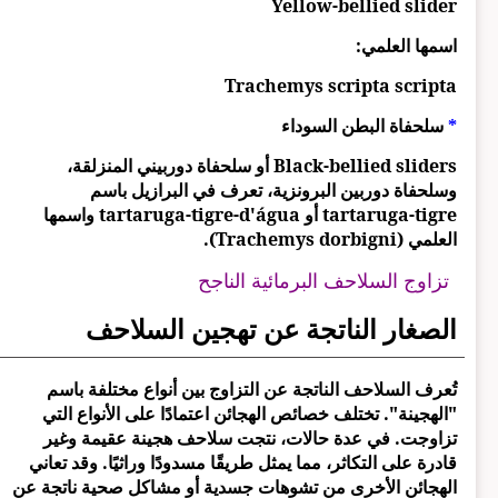
Yellow-bellied slider
اسمها العلمي:
Trachemys scripta scripta
*
سلحفاة البطن السوداء
Black-bellied sliders أو سلحفاة دوربيني المنزلقة،
وسلحفاة دوربين البرونزية، تعرف في البرازيل باسم
tartaruga-tigre أو tartaruga-tigre-d'água واسمها
العلمي (Trachemys dorbigni).
تزاوج السلاحف البرمائية الناجح
الصغار الناتجة عن تهجين السلاحف
تُعرف السلاحف الناتجة عن التزاوج بين أنواع مختلفة باسم
"الهجينة". تختلف خصائص الهجائن اعتمادًا على الأنواع التي
تزاوجت. في عدة حالات، نتجت سلاحف هجينة عقيمة وغير
قادرة على التكاثر، مما يمثل طريقًا مسدودًا وراثيًا. وقد تعاني
الهجائن الأخرى من تشوهات جسدية أو مشاكل صحية ناتجة عن