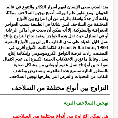
منذ القدم، سعى الإنسان لفهم أسرار التكاثر والتنوع في عالم
الحيوان. ومع تطور علم الوراثة، أصبح تهجين السلاحف ممكنًا،
ولكنه أثار جدلًا واسعًا. بالرغم من أن التزاوج بين الأنواع
المختلفة من السلاحف ليس شائعًا في الطبيعة بسبب الحواجز
الجغرافية والسلوكية، إلا أنه يمكن أن يحدث في أماكن الرعاية
أو في المنازل حيث تقل هذه الحواجز. يعتمد نجاح التزاوج وإنتاج
نسل قابل للحياة على مدى التقارب الوراثي بين الأنواع المعنية
(Ernst & Barbour, 1989). فكلما كانت الأنواع أقرب في
التصنيف، زادت فرصة التوافق الكروموسومي وإمكانية إنتاج
نسل. وغالبًا ما تؤدي الاختلافات الجينية الكبيرة إلى عدم اكتمال
نمو الجنين أو إنتاج نسل عقيم أو يعاني من مشاكل صحية.
بالسطور التالية سنتتبع هذه الظاهرة، ونستعرض ونكشف
النقاب عن التحديات والفرص التي يطرحها تهجين السلاحف.
التزاوج بين أنواع مختلفة من السلاحف
تهجين السلاحف البرية
هل يمكن التزاوج بين أنواع مختلفة من السلاحف