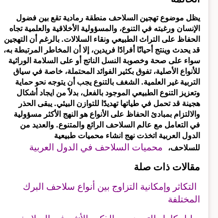
يظل موضوع تهجين السلاحف منطقة رمادية تقع بين فضول
الإنسان ورغبته في التنوع، والمسؤولية الأخلاقية والعلمية تجاه
الحفاظ على التراث الطبيعي ونقاء السلالات. بالرغم أن التهجين
قد يحدث وينتج أحيانًا أفرادًا فريدين، إلا أن المخاطر المرتبطة به،
سواء على صحة وخصوبة النسل الناتج أو على السلامة الوراثية
للأنواع الأصلية، تفوق بكثير الفوائد المحتملة، خاصة في سياق
التربية غير العلمية. الشغف بالتنوع يجب أن يتوجه نحو حماية
وتعزيز التنوع الطبيعي الموجود بالفعل، بدلاً من ايجاد أشكال
هجينة قد تحمل في طياتها تهديدًا للتوازن البيئي. يبقى الحذر
والالتزام بمبادئ الحفاظ على الأنواع هو النهج الأكثر مسؤولية
في التعامل مع عالم السلاحف الرائع والمتنوع. والعديد من
الدول العربية اتخذت نهج انشاء محميات طبيعية
محميات السلاحف في الدول العربية
للسلاحف،
مقالات ذات صلة
التكاثر وإمكانية التزاوج بين أنواع سلاحف البرك
المختلفة