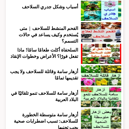
أسباب وشكل جدري السلاحف
الفحم المنشط للسلاحف | متى
يُستخدم وكيف يساعد في حالات
التسمم؟
السلحفاة أكلت طعامًا سامًا! ماذا
تفعل فورًا؟ الأعراض وخطوات الإنقاذ
أزهار سامة وقاتلة للسلاحف ولا يجب
تقديمها تمامًا
أزهار سامة للسلاحف تنمو تلقائيًا في
البلاد العربية
أزهار سامة متوسطة الخطورة
للسلاحف: تسبب اضطرابات صحية
يجب تجنبها