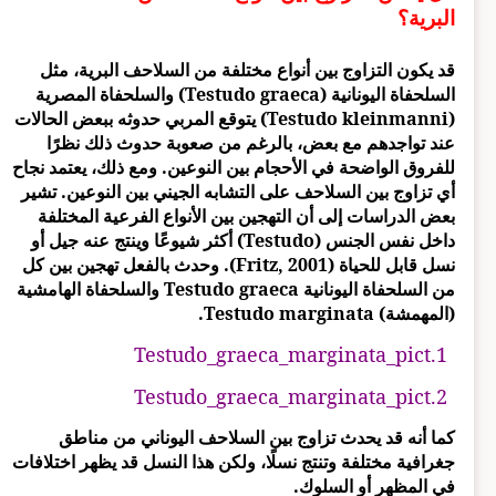
البرية؟
قد يكون التزاوج بين أنواع مختلفة من السلاحف البرية، مثل
السلحفاة اليونانية (Testudo graeca) والسلحفاة المصرية
(Testudo kleinmanni) يتوقع المربي حدوثه ببعض الحالات
عند تواجدهم مع بعض، بالرغم من صعوبة حدوث ذلك نظرًا
للفروق الواضحة في الأحجام بين النوعين. ومع ذلك، يعتمد نجاح
أي تزاوج بين السلاحف على التشابه الجيني بين النوعين. تشير
بعض الدراسات إلى أن التهجين بين الأنواع الفرعية المختلفة
داخل نفس الجنس (Testudo) أكثر شيوعًا وينتج عنه جيل أو
نسل قابل للحياة (Fritz, 2001). وحدث بالفعل تهجين بين كل
من السلحفاة اليونانية Testudo graeca والسلحفاة الهامشية
(المهمشة) Testudo marginata.
Testudo_graeca_marginata_pict.1
Testudo_graeca_marginata_pict.2
كما أنه قد يحدث تزاوج بين السلاحف اليوناني من مناطق
جغرافية مختلفة وتنتج نسلًا، ولكن هذا النسل قد يظهر اختلافات
في المظهر أو السلوك.