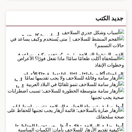
جديد الكتب
أسباب وشكل جدري
السلاحف
الفحم المنشط للسلاحف | متى يُستخدم وكيف يساعد في
حالات التسمم؟
السلحفاة أكلت طعامًا سامًا! ماذا تفعل فورًا؟ الأعراض
وخطوات الإنقاذ
أزهار
أزهار
سامة
سامة
وقاتلة
للسلاحف
للسلاحف
تنمو
أزهار سامة متوسطة الخطورة للسلاحف: تسبب اضطرابات
ولا يجب
صحية يجب تجنبها
تقديمها
تلقائيًا في
البلاد
تمامًا
أزهار ضارة بالسلاحف: قائمة أزهار يجب تجنبها للحفاظ على
العربية