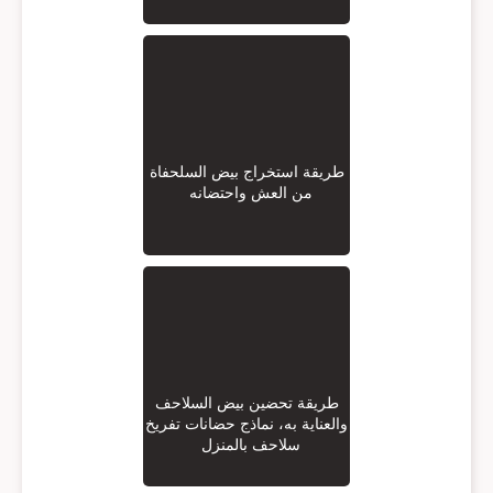
طريقة استخراج بيض السلحفاة
من العش واحتضانه
طريقة تحضين بيض السلاحف
والعناية به، نماذج حضانات تفريخ
سلاحف بالمنزل