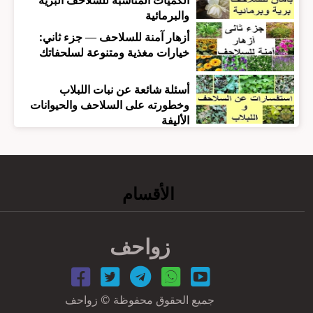
الكميات المناسبة للسلاحف البرية
والبرمائية
أزهار آمنة للسلاحف — جزء ثاني:
خيارات مغذية ومتنوعة لسلحفاتك
أسئلة شائعة عن نبات اللبلاب
وخطورته على السلاحف والحيوانات
الأليفة
الأقسام
زواحف
جميع الحقوق محفوظة © زواحف