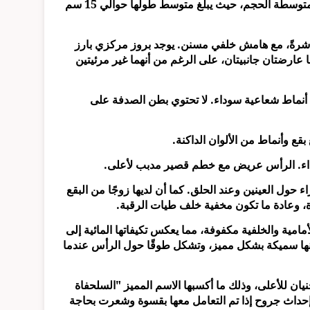
- عادة ما تكون السلاحف السوداء البالغة صغيرة إلى متوسطة الحجم، حيث يبلغ متوسط ​​طولها حوالي 15 سم
اشرةً، مع هامش خلفي مسنن. يوجد بروز مركزي بارز
عارضتان جانبيتان، على الرغم من أنهما غير مرئيتين
مع أنماط شعاعية سوداء. لا تحتوي بطن الصدفة على
قع وأنماط من الألوان الداكنة.
سوداء. الرأس عريض مع خطم قصير مدبب لأعلى.
ول العينين وعند الحلق. كما أن لديها زوجًا من البقع
ة، وعادة ما تكون مخفية خلف طيات الرقبة.
امية والخلفية مكفوفة، مما يعكس تكيفاتها المائية إلى
بأنها سميكة بشكل مميز، وتشكل طوقًا حول الرأس عندما
يان للأعلى، وذلك ما أكسبها الاسم المميز "السلحفاة
إحداث جروح إذا تم التعامل معها بقسوة وشعرت بحاجة