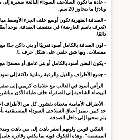
ونادرًا ما يتجاوز 20 سم.
- الصدفة الظهرية تكون أوسع خلف الجزء الأوسط مب
(يُعرف باسم العارضة) في منتصف الصدفة. يوجد أيضًا 
دائمًا.
- لون الصدفة بالكامل أسود تقريبًا أو بني داكن جدًا 
مفصلات، وبها شق خلفي على شكل حرف U.
- يكون البطن أسود بالكامل أو بني غامق أو مصفرًا مع ب
- جميع الأطراف والذيل والرقبة رمادية داكنة إلى 
- الرأس أسود في الغالب مع علامات كريمي إلى صفراء ح
البيضاء الشاحبة إلى الصفراء خلف طبلة الأذن مباشر
- الأطراف الأمامية مغطاة بقشور. كل من الأطراف الأم
حد كبير. تتميز أعناق السلاحف السوداء المستنقعية 
يتم سحبها إلى داخل الصدفة.
- الفكين قويين ولونهم أصفر باهت إلى بني باهت ومنحن
المبتسمة". وهذه الفكوك قوية بما يكفي وقادرة على 