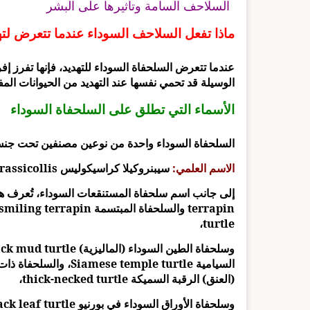
السلاحف السامة وتأثيرها على البشر
ماذا تفعل السلاحف السوداء عندما تتعرض لته
عندما تتعرض السلحفاة السوداء للتهديد، فإنها تفرز إ
الوسيلة قد تحمي نفسها عند التهديد من الحيوانات الم
الأسماء التي تطلق على السلحفاة السوداء
السلحفاة السوداء واحدة من نوعين مصنفين تحت جنس Siebenrockiella في عائلة emydidae
الاسم العلمي:
سيبنروكيلا كراسيكوليس Siebenrockiella crassicollis
turtle،
(العنق) الرقبة السميكة thick-necked turtle،
وسلحفاة الأوراق السوداء في بورنيو Borneo black leaf turtle.