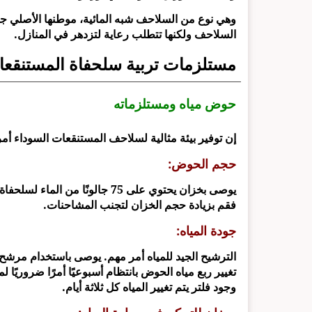
وهي نوع من السلاحف شبه المائية، موطنها الأصلي ج
السلاحف ولكنها تتطلب رعاية لتزدهر في المنازل.
مستلزمات تربية سلحفاة المستنقعا
حوض مياه ومستلزماته
إن توفير بيئة مثالية لسلاحف المستنقعات السوداء أم
حجم الحوض:
يوصى بخزان يحتوي على 75 جالونًا
فقم بزيادة حجم الخزان لتجنب المشاحنات.
جودة المياه:
الترشيح الجيد للمياه أمر مهم. يوصى باستخدام مرشح 
تغيير ربع مياه الحوض بانتظام أسبوعيًا أمرًا ضروريًا ل
وجود فلتر يتم تغيير المياه كل ثلاثة أيام.