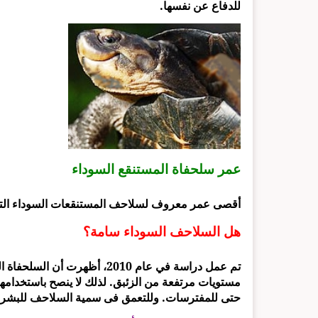
للدفاع عن نفسها.
عمر سلحفاة المستنقع السوداء
أقصى عمر معروف لسلاحف المستنقعات السوداء التي تم ر
هل السلاحف السوداء سامة؟
تم عمل دراسة في عام 2010، أظ
مستويات مرتفعة من الزئبق. لذلك لا ينصح باستخدامها
حتى للمفترسات. وللتعمق فى سمية السلاحف للبشر نن