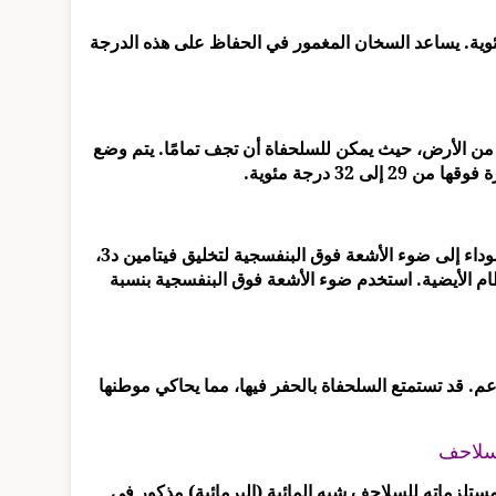
 حرارة المياه بين 24 إلى 28 درجة مئوية. يساعد السخان المغمور في الحفاظ على هذه الدرجة
من الأرض، حيث يمكن للسلحفاة أن تجف تمامًا. يتم وضع
32 درجة مئوية.
مثل معظم السلاحف، تحتاج سلاحف المستنقعات السوداء إلى ضوء الأشعة فوق البنفسجية لتخليق فيتامين د3،
م الأيضية. استخدم ضوء الأشعة فوق البنفسجية بنسبة
م. قد تستمتع السلحفاة بالحفر فيها، مما يحاكي موطنها
لسلاحف
تلزماته للسلاحف شبه المائية (البرمائية) مذكور في