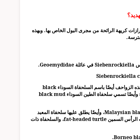
ديد؟
فرازات كريهة الرائحة من مجرى البول الخاص بها. وبهذه
فترسة.
Geo.
إلى جانب اسم سلحفاة المستنقعات السوداء، تُعرف هذه الزواحف أيضًا باسم السلحفاة السوداء black
terrapin والسلحفاة المبتسمة smiling terrapin وأيضًا تسمي سلحفاة الطين السوداء black mud
وسلحفاة الطين السوداء (الماليزية) Malaysian black mud turtle، وأيضًا يطلق عليها سلحفاة المعبد
السيامية Siamese temple turtle، والسلحفاة ذات الرأس السمين fat-headed turtle، والسلحفاة ذات