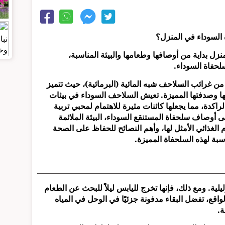
ة السوداء في المنزل؟
زل بداية من أوصافها وطعامها والبيئة المناسبة،
لحفاة السوداء.
فاة المستنقع السوداء (Black Marsh Turtle) من غرائب السلاحف شبه المائية (البرمائية)، حيث تتميز
ها وصدفتها المميزة. تعيش السلاحف السوداء في بيئات
راكدة، مما يجعلها كائنات مثيرة للاهتمام لمحبي تربية
 أوصاف سلحفاة المستنقع السوداء، البيئة الملائمة
م الغذائي الأمثل لها، وأهم النصائح للحفاظ على الصحة
بة لهذه السلحفاة المميزة.
لية. ومع ذلك، فإنها تخرج لليابس ليلاً للبحث عن الطعام
 الواقع، تفضل البقاء مدفونة جزئيًا في الوحل في المياه
ة.