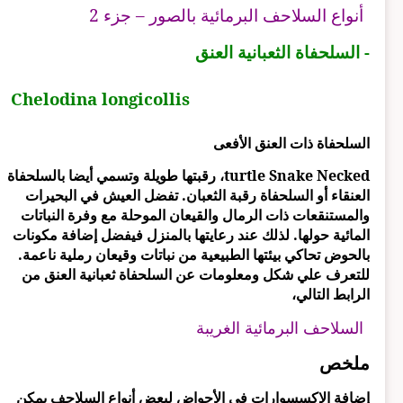
أنواع السلاحف البرمائية بالصور – جزء 2
- السلحفاة الثعبانية العنق
Chelodina longicollis
السلحفاة ذات العنق الأفعى
turtle Snake Necked، رقبتها طويلة وتسمي أيضا بالسلحفاة
العنقاء أو السلحفاة رقبة الثعبان. تفضل العيش في البحيرات
والمستنقعات ذات الرمال والقيعان الموحلة مع وفرة النباتات
المائية حولها. لذلك عند رعايتها بالمنزل فيفضل إضافة مكونات
بالحوض تحاكي بيئتها الطبيعية من نباتات وقيعان رملية ناعمة.
للتعرف علي شكل ومعلومات عن السلحفاة ثعبانية العنق من
الرابط التالي،
السلاحف البرمائية الغريبة
ملخص
إضافة الإكسسوارات في الأحواض لبعض أنواع السلاحف يمكن