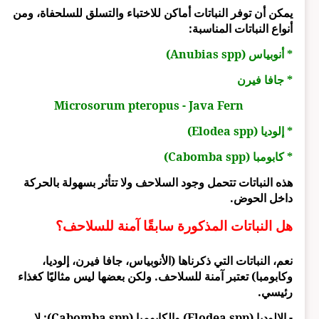
يمكن أن توفر النباتات أماكن للاختباء والتسلق للسلحفاة، ومن
أنواع النباتات المناسبة:
* أنوبياس (Anubias spp)
* جافا فيرن
Microsorum pteropus - Java Fern
* إلوديا (Elodea spp)
* كابومبا (Cabomba spp)
هذه النباتات تتحمل وجود السلاحف ولا تتأثر بسهولة بالحركة
داخل الحوض.
هل النباتات المذكورة سابقًا آمنة للسلاحف؟
نعم، النباتات التي ذكرناها (الأنوبياس، جافا فيرن، إلوديا،
وكابومبا) تعتبر آمنة للسلاحف. ولكن بعضها ليس مثاليًا كغذاء
رئيسي.
- الإلوديا (Elodea spp) والكابومبا (Cabomba spp): لا