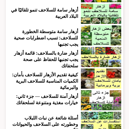
أزهار سامة للسلاحف تنمو تلقائيًا في
البلاد العربية
أزهار سامة متوسطة الخطورة
للسلاحف: تسبب اضطرابات صحية
يجب تجنبها
أزهار ضارة بالسلاحف: قائمة أزهار
يجب تجنبها للحفاظ على صحة
سلحفاتك
كيفية تقديم الأزهار للسلاحف بأمان:
الكميات المناسبة للسلاحف البرية
والبرمائية
أزهار آمنة للسلاحف — جزء ثاني:
خيارات مغذية ومتنوعة لسلحفاتك
أسئلة شائعة عن نبات اللبلاب
وخطورته على السلاحف والحيوانات