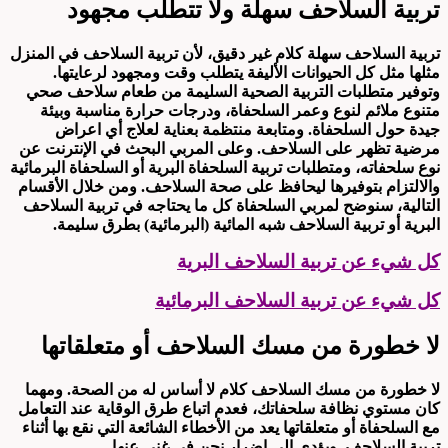
تربية السلاحف سهلة ولا تتطلب مجهود
تربية السلاحف سهلة كلام غير دقيق، لأن تربية السلاحف في المنزل
مثلها مثل كل الحيوانات الأليفة يتطلب وقت ومجهود لرعايتها.
وتوفير متطلبات التربية الصحية السليمة من طعام سلاحف صحي
متنوع ملائم لنوع وعمر السلحفاة، ودرجات حرارة مناسبة وبيئة
جيدة حول السلحفاة. ومتابعة منتظمة بعناية لعلاج أي اعراض
مرضية تظهر على السلاحف. وعلى المربي البحث في الإنترنت عن
نوع سلحفاته، ومتطلبات تربية السلحفاة البرية أو السلحفاة البرمائية
والالتزام بتوفيرها ليحافظ على صحة السلاحف. ومن خلال الأقسام
التالية، سنوضح لمربي السلحفاة كل ما يحتاجه في تربية السلاحف
البرية أو تربية السلاحف شبه المائية (البرمائية) بطرق سليمة.
كل شيء عن تربية السلاحف البرية
كل شيء عن تربية السلاحف البرمائية
لا خطورة من مسك السلاحف أو متعلقاتها
لا خطورة من مسك السلاحف كلام لا أساس له من الصحة. ومهما
كان مستوي نظافة سلحفاتك، فعدم اتباع طرق الوقاية عند التعامل
مع السلحفاة أو متعلقاتها يعد من الأخطاء الشائعة التي نقع بها أثناء
تربية السلاحف. ويؤدي الي اضرار نحن في غني عنها.