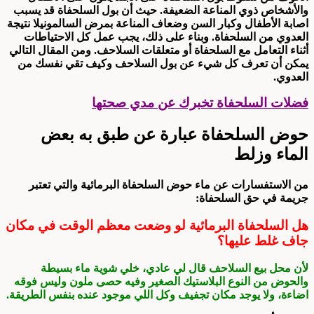
والأشخاص ذوي المناعة الضعيفة. حيث أن بول السلحفاة قد يسبب
اصابة الأطفال وكبار السن وضعاف المناعة بمرض السالمونيلا نتيجة
العدوي من السلحفاة. وبناء على ذلك، يجب عمل كل الاحتياطات
أثناء التعامل مع السلحفاة أو متعلقات السلاحف. ومن المقال التالي
يمكن أن تعرف كل شيء عن بول السلاحف وكيف تقي نفسك من
العدوي.
فضلات السلحفاة تخبرك عن مدي صحتها
حوض السلحفاة عبارة عن طبق به بعض
الماء وزلط
من الاستفسارات عن ماء حوض السلحفاة البرمائية والتي تعتبر
جريمة في حق السلحفاة:
هل السلحفاة البرمائية لو وضعت معظم الوقت في مكان
جاف غلط عليها؟
لأن محل بيع السلاحف قال لي عادي، خلي شوية ماء بسيطة
والحوض من النوع البلاستيك الصغير وفيه حصى ملون وليس فوقه
اضاءة، ولا يوجد مكان تجفيف وكل اللي موجود عنده بنفس الطريقة.