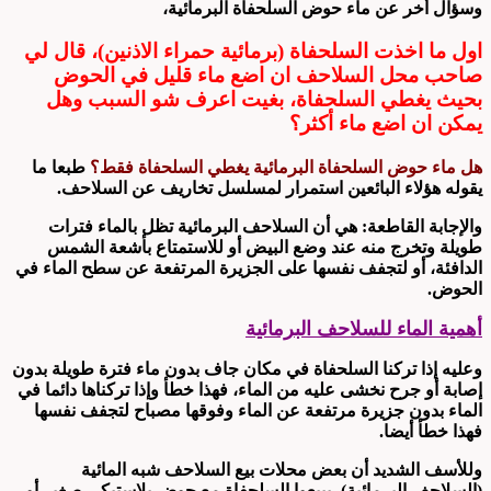
وسؤال أخر عن ماء حوض السلحفاة البرمائية،
اول ما اخذت السلحفاة (برمائية حمراء الاذنين)، قال لي
صاحب محل السلاحف ان اضع ماء قليل في الحوض
بحيث يغطي السلحفاة، بغيت اعرف شو السبب وهل
يمكن ان اضع ماء أكثر؟
هل ماء حوض السلحفاة البرمائية يغطي السلحفاة فقط؟
طبعا ما
يقوله هؤلاء البائعين استمرار لمسلسل تخاريف عن السلاحف.
والإجابة القاطعة: هي أن السلاحف البرمائية تظل بالماء فترات
طويلة وتخرج منه عند وضع البيض أو للاستمتاع بأشعة الشمس
الدافئة، أو لتجفف نفسها على الجزيرة المرتفعة عن سطح الماء في
الحوض.
أهمية الماء للسلاحف البرمائية
وعليه إذا تركنا السلحفاة في مكان جاف بدون ماء فترة طويلة بدون
إصابة أو جرح نخشى عليه من الماء، فهذا خطأ وإذا تركناها دائما في
الماء بدون جزيرة مرتفعة عن الماء وفوقها مصباح لتجفف نفسها
فهذا خطأ أيضا.
وللأسف الشديد أن بعض محلات بيع السلاحف شبه المائية
(السلاحف البرمائية)، يبيعوا السلحفاة مع حوض بلاستيكي صغير أو