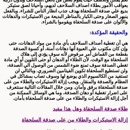
بعواقب الأمور بطلاء اصداف السلاحف لديهم، وأحيانا لصق ستيكر
بديع علي صدفة السلحفاة بهدف جذب انظار الناس للشراء. وبالفعل
ينبهر الصغار وحتى الكبار بالمناظر البديعة من الاستيكرات والدهانات
والألوان على صدفة السلحفاة ويقوموا بالشراء.
والحقيقة المؤكدة:
هي أن تغطية أصداف السلاحف بأي مادة من مواد الدهانات، حتى
وإن كان مكتوب على العبوة أنها دهانات آمنة، أو كسوة الصدفة
بقطعة من القماش أمر مرفوض لأنه سوف يؤدي إلى هلاك
السلحفاة مع الوقت. لأن الطلاء أو الدهان أو حتى التلوين أو أي مادة
تغطي الصدفة سوف تمنع ضوء الشمس من الوصول الي الصدفة،
ولن تستطيع السلحفاة تكوين الفيتامين الضروري. وبالتالي لن
تستفيد من الكالسيوم الذي يوضع لها وسوف تصاب بمشاكل في
العظام والصدفة والمنقار. ويجب إزالة الاستيكرات والطلاء من على
صدفة السلحفاة برفق وأمان. ومن خلال المقالات التالية سنتعرف
على اضرار تغطية أو دهان الصدفة، وما هي الوسائل الممكنة من
أجل إزالة الاستيكرات والطلاء من على صدفة السلحفاة بأمان.
طلاء صدفة السلحفاة وهل هذا مفيد
إزالة الاستيكرات والطلاء من على صدفة السلحفاة