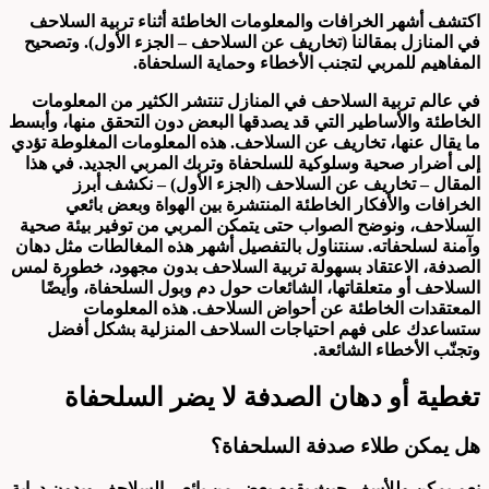
اكتشف أشهر الخرافات والمعلومات الخاطئة أثناء تربية السلاحف
في المنازل بمقالنا (تخاريف عن السلاحف – الجزء الأول). وتصحيح
المفاهيم للمربي لتجنب الأخطاء وحماية السلحفاة.
في عالم تربية السلاحف في المنازل تنتشر الكثير من المعلومات
الخاطئة والأساطير التي قد يصدقها البعض دون التحقق منها، وأبسط
ما يقال عنها، تخاريف عن السلاحف. هذه المعلومات المغلوطة تؤدي
إلى أضرار صحية وسلوكية للسلحفاة وتربك المربي الجديد. في هذا
المقال – تخاريف عن السلاحف (الجزء الأول) – نكشف أبرز
الخرافات والأفكار الخاطئة المنتشرة بين الهواة وبعض بائعي
السلاحف، ونوضح الصواب حتى يتمكن المربي من توفير بيئة صحية
وآمنة لسلحفاته. سنتناول بالتفصيل أشهر هذه المغالطات مثل دهان
الصدفة، الاعتقاد بسهولة تربية السلاحف بدون مجهود، خطورة لمس
السلاحف أو متعلقاتها، الشائعات حول دم وبول السلحفاة، وأيضًا
المعتقدات الخاطئة عن أحواض السلاحف. هذه المعلومات
ستساعدك على فهم احتياجات السلاحف المنزلية بشكل أفضل
وتجنّب الأخطاء الشائعة.
تغطية أو دهان الصدفة لا يضر السلحفاة
هل يمكن طلاء صدفة السلحفاة؟
نعم يمكن وللأسف حيث يقوم بعض من بائعي السلاحف وبدون دراية