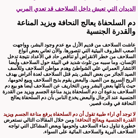
الديدان التي تعيش داخل السلاحف قد تعدي المربي
دم السلحفاة يعالج النحافة ويزيد المناعة
والقدرة الجنسية
عاشت السلاحف من قديم الأزل مع عدم وجود البشر، وواجهت
أصعب الظروف البيئية التي تتصورها. والأن تعاني بعض أنواع
السلاحف من خطر الانقراض أو تناقص حاد في الأعداد نتيجة تدخل
الإنسان، وما سببه من تلوث شديد في البيئة حول السلاحف وأيضا
الانتشار العمراني علي الشواطئ وهدم مواطن السلاحف وللأسف
الصيد الجائر من بعض البشر. يتم قتل السلاحف لعدة أغراض بهدف
الربح السريع من الصيد. والبعض يقوم بذبح السلاحف وبيع لحومها،
حيث يأكلها بعض البشر ومن التخاريف عن السلاحف أيضا هو بيع دم
السلاحف بدعوة أن دم السلحفاة يزيد مناعة الجسم ويزيد من القدرة
الجنسية عند الرجال والبعض يخدع الناس بأن دم السلحفاة يعالج
النحافة في وقت قصير.
لا توجد أي اراء طبية تقول أن دم السلحفاة يرفع مناعة الجسم ويزيد
القدرة الجنسية ويعالج النحافة
! ومن خلال المقالات التالي نستعرض
خطورة تناول دماء السلاحف ولحومها وبعض المشاكل التي تواجه
السلاحف البرية والسلاحف المائية على السواء.