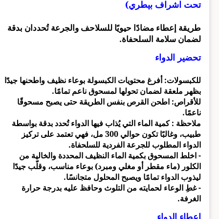
تحت اشراف بيطري)
طريقة إعطاء مضادًا حيويًا للسلاحف والجرعة تُحددان بدقة
لضمان سلامة السلحفاة.
تحضير الدواء
للكبسولات: أفرغ محتويات الكبسولة بوعاء نظيف واطحنها جيدًا
بظهر ملعقة لضمان تحولها لمسحوق ناعم تمامًا.
للأقراص: اطحن القرص بنفس الطريقة حتى يصبح مسحوقًا
ناعمًا.
ملاحظة : كمية الماء التي يُذاب فيها الدواء تُحدد بدقة بواسطة
طبيب، وغالبًا تكون حوالي 300 مل، فهي تعتمد على تركيز
الدواء المطلوب للجرعة الفردية للسلحفاة.
- اخلط المسحوق بكمية الماء النظيف المحددة والخالية من
الكلور (ماء مقطر أو مغلي ومبرد) بوعاء مناسب، وقلّب جيدًا
ليذوب الدواء تمامًا ويصبح المحلول متجانسًا.
- غطِ الوعاء لحمايته من التلوث وحافظ عليه بدرجة حرارة
الغرفة.
إعطاء الدواء