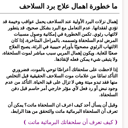
ما خطورة اهمال علاج برد السلاحف
إهمال نزلات البرد الأولية عند السلاحف يحمل عواقب وخيمة قد
تؤدي لفقدانها. عدم التعامل مع البرد بشكل صحيح، قد يتطور
لالتهاب رئوي. تكمن الخطورة في إمكانية وصول مسببات
المرض لدم السلحفاة وتسممه. بالمراحل المتأخرة، إذا كان
الالتهاب الرئوي مصحوبًا بأورام حبيبية في الرئة، يصبح العلاج
صعبًا للغاية. ويكون إهمال المربي سبب مباشر لموت السلحفاة،
ولا يتبقى شيء يمكن فعله لإنقاذها.
إذا لاحظت على سلحفاتك أعراضًا توحي بالموت، فضروري
التأكد تمامًا من علامات موت السلاحف الحقيقية قبل التخلص
منها فقد تبدو ميتة وهي لا تزال على قيد الحياة. التأكد من عدم
وجود نبض أو رد فعل لأي مؤثر خارجي أمر حاسم قبل دفن
السلحفاة.
وقبل أن يسأل أحد كيف اعرف ان السلحفاة ماتت؟ يمكن أن
تعرف أن السلحفاة البرمائية ماتت والتحقق من هذا الرابط،
(
كيف تعرف أن سلحفاتك البرمائية ماتت
)