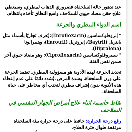
عند تدهور حالة السلحفاة فضروري الذهاب لبيطري، وسيعطي
علاج حقن مضاد حيوي للسلاحف واسع النطاق تأخذه بانتظام.
اسم الدواء البيطري والجرعة
* إنروفلوكساسين (Enrofloxacin): يُعرف تجاريًا بأسماء مثل
بايتريل (Baytril)، إنروترِيل (Enrotril)، وهيبرالونا
(Hipralona).
* سيبروفلوكساسين (Ciprofloxacin): وهو مضاد حيوي آخر
ضمن نفس الفئة.
تحديد الجرعة لهذه الأدوية هو مسؤولية البيطري. تعتمد الجرعة
على وزن السلحفاة، وشدة المرض. يُشدد دائمًا على عدم إعطاء
هذه الأدوية بدون إشراف بيطري لتجنب أي مخاطر على حياة
السلحفاة.
نقاط حاسمة اثناء علاج أمراض الجهاز التنفسي في
السلاحف
رفع درجة الحرارة:
حافظ على درجة حرارة بيئة السلحفاة
مرتفعة طوال فترة العلاج.