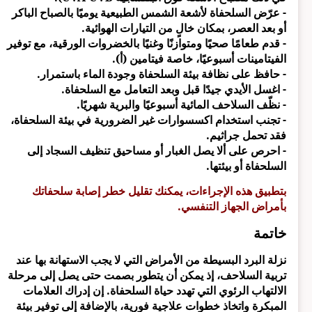
- عرّض السلحفاة لأشعة الشمس الطبيعية يوميًا بالصباح الباكر
أو بعد العصر، بمكان خالٍ من التيارات الهوائية.
- قدم طعامًا صحيًا ومتوازنًا وغنيًا بالخضروات الورقية، مع توفير
الفيتامينات أسبوعيًا، خاصة فيتامين (أ).
- حافظ على نظافة بيئة السلحفاة وجودة الماء باستمرار.
- اغسل الأيدي جيدًا قبل وبعد التعامل مع السلحفاة.
- نظّف السلاحف المائية أسبوعيًا والبرية شهريًا.
- تجنب استخدام اكسسوارات غير الضرورية في بيئة السلحفاة،
فقد تحمل جراثيم.
- احرص على ألا يصل الغبار أو مساحيق تنظيف السجاد إلى
السلحفاة أو بيئتها.
بتطبيق هذه الإجراءات، يمكنك تقليل خطر إصابة سلحفاتك
بأمراض الجهاز التنفسي.
خاتمة
نزلة البرد البسيطة من الأمراض التي لا يجب الاستهانة بها عند
تربية السلاحف، إذ يمكن أن يتطور بصمت حتى يصل إلى مرحلة
الالتهاب الرئوي التي تهدد حياة السلحفاة. إن إدراك العلامات
المبكرة واتخاذ خطوات علاجية فورية، بالإضافة إلى توفير بيئة