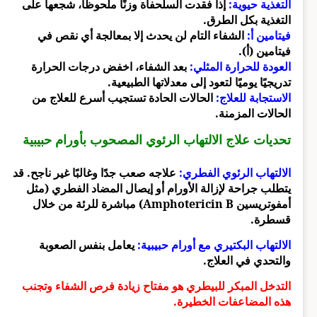
التغذية حيوية:
إذا فقدت السلحفاة وزنًا ملحوظًا، شجعها على
التغذية بكل الطرق.
فيتامين أ:
الشفاء التام لن يحدث إلا بمعالجة أي نقص في
فيتامين (أ).
العودة للحرارة المثلي:
بعد الشفاء، اخفض درجات الحرارة
تدريجيًا يوميًا لتعود إلى معدلاتها الطبيعية.
الاستجابة للعلاج:
الحالات الحادة تستجيب أسرع للعلاج من
الحالات المزمنة.
تحديات علاج الالتهاب الرئوي المصحوب بأورام حبيبية
الالتهاب الرئوي الفطري:
علاجه صعب جدًا وغالبًا غير ناجح. قد
يتطلب جراحة لإزالة الأورام أو إيصال المضاد الفطري (مثل
أمفوتريسين Amphotericin B) مباشرة للرئة من خلال
قسطرة.
الالتهاب البكتيري مع أورام حبيبية:
يعامل بنفس الصعوبة
والتحدي في العلاج.
التدخل المبكر للبيطري هو مفتاح زيادة فرص الشفاء وتجنب
هذه المضاعفات الخطيرة.