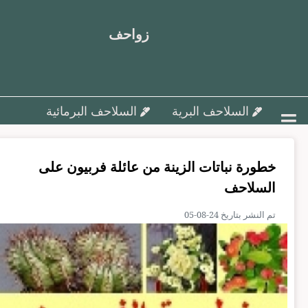
زواحف
السلاحف البرية
السلاحف البرمائية
أمراض السلاحف و علاجها
خطورة نباتات الزينة من عائلة فربيون ‬على
تزاوج وتفريخ السلاحف ورعاية البيض
السلاحف
السلاحف البحرية
مقالات متنوعة
تم النشر بتاريخ 24-08-05