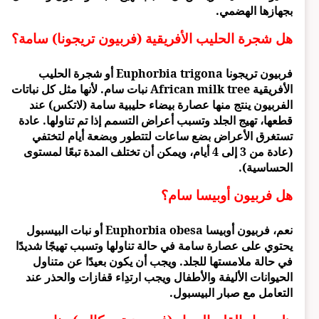
بجهازها الهضمي.
هل شجرة الحليب الأفريقية (فربيون تريجونا) سامة؟
فربيون تريجونا Euphorbia trigona أو شجرة الحليب
الأفريقية African milk tree نبات سام. لأنها مثل كل نباتات
الفربيون ينتج منها عصارة بيضاء حليبية سامة (لاتكس) عند
قطعها، تهيج الجلد وتسبب أعراض التسمم إذا تم تناولها. عادة
تستغرق الأعراض بضع ساعات لتتطور وبضعة أيام لتختفي
(عادة من 3 إلى 4 أيام، ويمكن أن تختلف المدة تبعًا لمستوى
الحساسية).
هل فربيون أوبيسا سام؟
نعم، فربيون أوبيسا Euphorbia obesa أو نبات البيسبول
يحتوي على عصارة سامة في حالة تناولها وتسبب تهيجًا شديدًا
في حالة ملامستها للجلد. ويجب أن يكون بعيدًا عن متناول
الحيوانات الأليفة والأطفال ويجب ارتدِاء قفازات والحذر عند
التعامل مع صبار البيسبول.