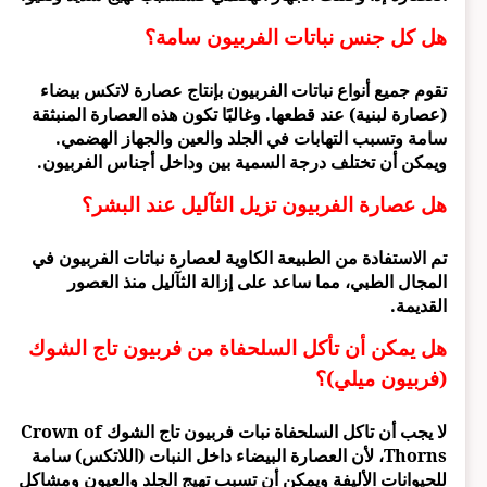
هل كل جنس نباتات الفربيون سامة؟
تقوم جميع أنواع نباتات الفربيون بإنتاج عصارة لاتكس بيضاء
(عصارة لبنية) عند قطعها. وغالبًا تكون هذه العصارة المنبثقة
سامة وتسبب التهابات في الجلد والعين والجهاز الهضمي.
ويمكن أن تختلف درجة السمية بين وداخل أجناس الفربيون.
هل عصارة الفربيون تزيل الثآليل عند البشر؟
تم الاستفادة من الطبيعة الكاوية لعصارة نباتات الفربيون في
المجال الطبي، مما ساعد على إزالة الثآليل منذ العصور
القديمة.
هل يمكن أن تأكل السلحفاة من فربيون تاج الشوك
(فربيون ميلي)؟
لا يجب أن تاكل السلحفاة نبات فربيون تاج الشوك Crown of
Thorns، لأن العصارة البيضاء داخل النبات (اللاتكس) سامة
للحيوانات الأليفة ويمكن أن تسبب تهيج الجلد والعيون ومشاكل