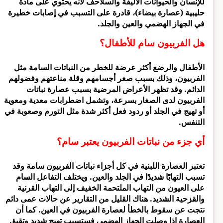
للإنسان والحيوانات الأليفة والسلاحف لأنه يحتوي على مادة
حليبية (عصارة بيضاء)، قادرة على التسبب في إصابات خطيرة
في الجهاز الهضمي والعين والجلد.
هل الفربيون سام للأطفال؟
الأطفال والرضع أكثر عرضة للخطر من النباتات السامة مثل
الفربيون، وذلك بسبب صغر أجسامهم وقلة مناعتهم وفضولهم
الدائم. وقد تظهر الأعراض المرضية بسبب عصارة نباتات
الفربيون لدى الصغار بسرعة، وتشمل اضطرابات معدية ومعوية
أو تهيج في الجلد أو ردود فعل أكثر شدة مثل التورم وصعوبة في
التنفس.
أي جزء من نباتات الفربيون يعتبر سام؟
تعتبر العصارة اللبنية في كل أجزاء نباتات الفربيون سامة وقد
تسبب التهابًا شديدًا في الجلد والعين. ويختلف التفاعل السام
على العيون من التهاب الملتحمة الخفيف إلى التهاب القرنية
والقزحية الشديد. هناك القليل من التقارير عن حالات عمى دائم
نتجت عن سقوط بالخطأ لعصارة الفربيون في العين. كما أن
العصارة إذا وصلت الجهاز الهضمي فستسبب تهيج شديد وتقيؤ.