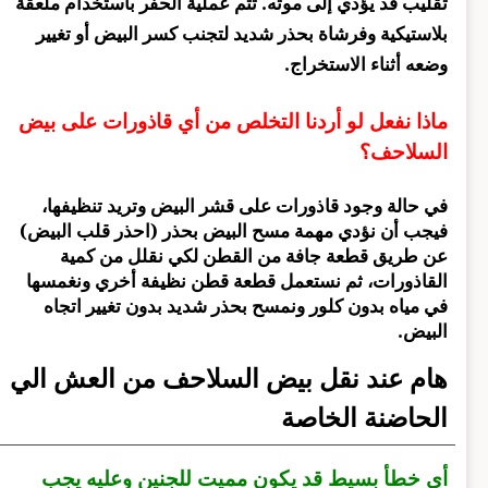
تقليب قد يؤدي إلى موته. تتم عملية الحفر باستخدام ملعقة
بلاستيكية وفرشاة بحذر شديد لتجنب كسر البيض أو تغيير
وضعه أثناء الاستخراج.
ماذا نفعل لو أردنا التخلص من أي قاذورات على بيض
السلاحف؟
في حالة وجود قاذورات على قشر البيض وتريد تنظيفها،
فيجب أن نؤدي مهمة مسح البيض بحذر (احذر قلب البيض)
عن طريق قطعة جافة من القطن لكي نقلل من كمية
القاذورات، ثم نستعمل قطعة قطن نظيفة أخري ونغمسها
في مياه بدون كلور ونمسح بحذر شديد بدون تغيير اتجاه
البيض.
هام عند نقل بيض السلاحف من العش الي
الحاضنة الخاصة
أي خطأ بسيط قد يكون مميت للجنين وعليه يجب