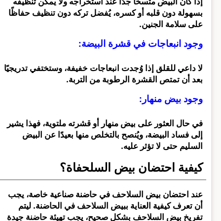
إذا كان البيض متسخًا جدًا عند استخراجه ولا يمكن تنظيفه
بسهولة دون قلبه أو كسره، يُفضل تركه دون تنظيف حفاظًا
على سلامة الجنين.
وجود انبعاجات في قشرة البيضة:
لا داعي للقلق إذا وُجدت انبعاجات خفيفة، وستختفي تدريجيًا
بعد أن تمتص القشرة الرطوبة من التربة.
وجود بيض منهار:
في حال العثور على بيض منهار أو قشرته ملتوية، فهذا يشير
إلى فساد البيضة، ويُنصح بالتخلص منها بعيدًا عن البيض
السليم حتى لا تؤثر عليه.
كيفية احتضان بيض السلحفاة؟
عند احتضان بيض السلاحف في حاضنة صناعية خاصة، يجب
أن تعرف كيفية العناية ببيض السلاحف في الحاضنة. ل
يتم
تفريخ بيض السلاحف بشكل صحيح، يجب تهيئة حاضنة جيدة