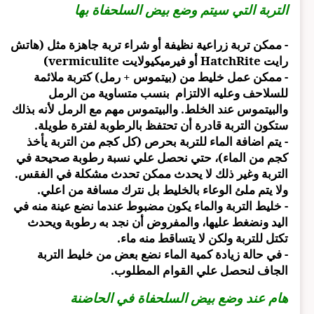
التربة التي سيتم وضع بيض السلحفاة بها
- ممكن تربة زراعية نظيفة أو شراء تربة جاهزة مثل (هاتش
رايت HatchRite أو فيرميكيولايت vermiculite)
- ممكن عمل خليط من (بيتموس + رمل) كتربة ملائمة
للسلاحف وعليه الالتزام بنسب متساوية من الرمل
والبيتموس عند الخلط. والبيتموس مهم مع الرمل لأنه بذلك
ستكون التربة قادرة أن تحتفظ بالرطوبة لفترة طويلة.
- يتم اضافة الماء للتربة بحرص (كل كجم من التربة يأخذ
كجم من الماء)، حتي نحصل علي نسبة رطوبة صحيحة في
التربة وغير ذلك لا يحدث ممكن تحدث مشكلة في الفقس.
ولا يتم ملئ الوعاء بالخليط بل نترك مسافة من اعلي.
- خليط التربة والماء يكون مضبوط عندما نضع عينة منه في
اليد ونضغط عليها، والمفروض أن نجد به رطوبة ويحدث
تكتل للتربة ولكن لا يتساقط منه ماء.
- في حالة زيادة كمية الماء نضع بعض من خليط التربة
الجاف لنحصل علي القوام المطلوب.
هام عند وضع بيض السلحفاة في الحاضنة