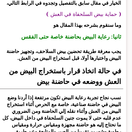
الخيار في مقال سابق بالتفصيل وتجدوه في الرابط التالي،
(
حماية بيض السلحفاة في العش
)
وما سنقوم بشرحه بهذا المقال هو
ثانيا: رعاية البيض بحاضنة خاصة حتى الفقس
يجب معرفة طريقة تحضين بيض السلاحف، وتجهيز حاضنة
البيض واختبارها أولا، قبل استخراج البيض من العش.
في حالة اتخاذ قرار باستخراج البيض من
العش ووضعه في حاضنة بيض
نسب نجاح تجربة رعاية البيض تكون مرتفعة إذا أردنا وضع
البيض في حاضنة صناعية، خاصة مع الحرص أثناء استخراج
البيض من العش وأثناء نقله إلي الحاضنة ومن الضروري
عدم قلبه حتى لا يموت جنين السلحفاة في داخل البيض، كل
ما نحتاج إليه هو حاضنة مجهزة ومقياس حرارة ومقياس
رطوبة وشهرين تقريبا من الصبر والمتابعة وعن طريق