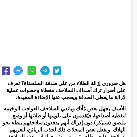
هل ضروري إزالة الطلاء من على صدفة السلحفاة؟ تعرف
على أضرار ترك أصداف السلاحف مغطاة وخطوات عملية
لإزالة ما يغطي الصدفة ويحجب عنها الإضاءة المفيدة.
للأسف يجهل بعض مُلّاك وبائعي السلاحف العواقب الوخيمة
لتغطية أصدافها، فيُقدمون على تلوينها أو طلائها أو وضع
ملصق (ستيكر) دون إدراك أنهم يدفعون سلاحفهم ببطء نحو
الهلاك. وتفعل بعض المحلات ذلك لجذب الزبائن، لتغريهم
بسلاحف ذات مظاهر مُبهِرة. ويشتري الناس هذه السلاحف