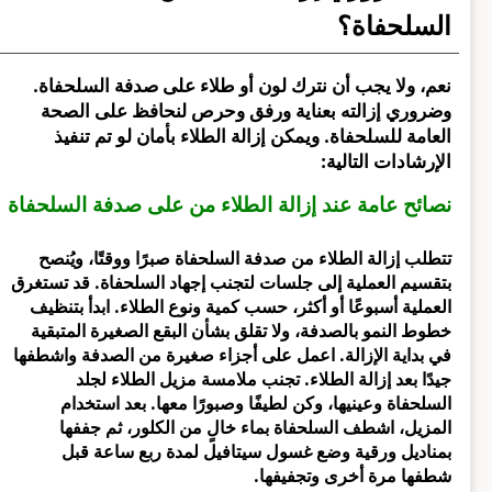
السلحفاة؟
نعم، ولا يجب أن نترك لون أو طلاء على صدفة السلحفاة.
وضروري إزالته بعناية ورفق وحرص لنحافظ على الصحة
العامة للسلحفاة. ويمكن إزالة الطلاء بأمان لو تم تنفيذ
الإرشادات التالية:
نصائح عامة عند إزالة الطلاء من على صدفة السلحفاة
تتطلب إزالة الطلاء من صدفة السلحفاة صبرًا ووقتًا، ويُنصح
بتقسيم العملية إلى جلسات لتجنب إجهاد السلحفاة. قد تستغرق
العملية أسبوعًا أو أكثر، حسب كمية ونوع الطلاء. ابدأ بتنظيف
خطوط النمو بالصدفة، ولا تقلق بشأن البقع الصغيرة المتبقية
في بداية الإزالة. اعمل على أجزاء صغيرة من الصدفة واشطفها
جيدًا بعد إزالة الطلاء. تجنب ملامسة مزيل الطلاء لجلد
السلحفاة وعينيها، وكن لطيفًا وصبورًا معها. بعد استخدام
المزيل، اشطف السلحفاة بماء خالٍ من الكلور، ثم جففها
بمناديل ورقية وضع غسول سيتافيل لمدة ربع ساعة قبل
شطفها مرة أخرى وتجفيفها.