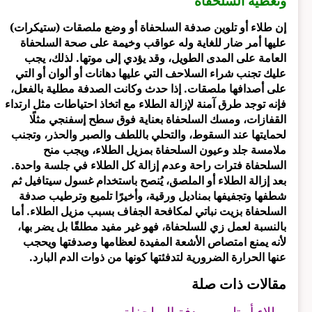
وتغطية السلحفاة
إن طلاء أو تلوين صدفة السلحفاة أو وضع ملصقات (ستيكرات)
عليها أمر ضار للغاية وله عواقب وخيمة على صحة السلحفاة
العامة على المدى الطويل، وقد يؤدي إلى موتها. لذلك، يجب
عليك تجنب شراء السلاحف التي عليها دهانات أو ألوان أو التي
على أصدافها ملصقات. إذا حدث وكانت الصدفة مطلية بالفعل،
فإنه توجد طرق آمنة لإزالة الطلاء مع اتخاذ احتياطات مثل ارتداء
القفازات، ومسك السلحفاة بعناية فوق سطح إسفنجي مثلًا
لحمايتها عند السقوط، والتحلي باللطف والصبر والحذر، وتجنب
ملامسة جلد وعيون السلحفاة بمزيل الطلاء، ويجب منح
السلحفاة فترات راحة وعدم إزالة كل الطلاء في جلسة واحدة.
بعد إزالة الطلاء أو الملصق، يُنصح باستخدام غسول سيتافيل ثم
شطفها وتجفيفها بمناديل ورقية، وأخيرًا تلميع وترطيب صدفة
السلحفاة بزيت نباتي لمكافحة الجفاف بسبب مزيل الطلاء. أما
بالنسبة لعمل زي للسلحفاة، فهو غير مفيد مطلقًا بل يضر بها،
لأنه يمنع امتصاص الأشعة المفيدة لعظامها وصدفتها ويحجب
عنها الحرارة الضرورية لتدفئتها كونها من ذوات الدم البارد.
مقالات ذات صلة