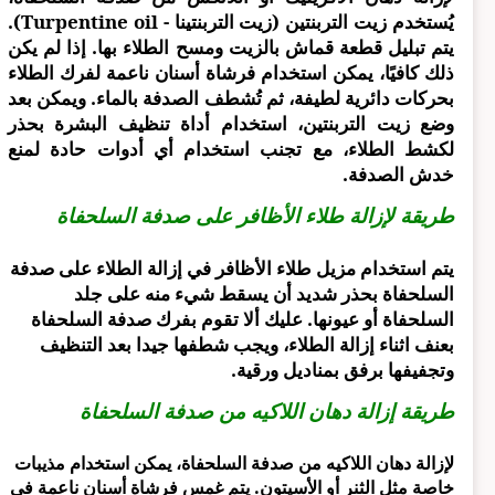
يُستخدم زيت التربنتين (زيت التربنتينا - Turpentine oil).
يتم تبليل قطعة قماش بالزيت ومسح الطلاء بها. إذا لم يكن
ذلك كافيًا، يمكن استخدام فرشاة أسنان ناعمة لفرك الطلاء
بحركات دائرية لطيفة، ثم تُشطف الصدفة بالماء. ويمكن بعد
وضع زيت التربنتين، استخدام أداة تنظيف البشرة بحذر
لكشط الطلاء، مع تجنب استخدام أي أدوات حادة لمنع
خدش الصدفة.
طريقة لإزالة طلاء الأظافر على صدفة السلحفاة
يتم استخدام مزيل طلاء الأظافر في إزالة الطلاء على صدفة
السلحفاة بحذر شديد أن يسقط شيء منه على جلد
السلحفاة أو عيونها. عليك ألا تقوم بفرك صدفة السلحفاة
بعنف اثناء إزالة الطلاء، ويجب شطفها جيدا بعد التنظيف
وتجفيفها برفق بمناديل ورقية.
طريقة إزالة دهان اللاكيه من صدفة السلحفاة
لإزالة دهان اللاكيه من صدفة السلحفاة، يمكن استخدام مذيبات
خاصة مثل الثنر أو الأسيتون. يتم غمس فرشاة أسنان ناعمة في