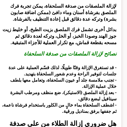
لإزالة الملصقات من صدفة السلحفاة، يمكن تجربة فرك
الملصق بفرشاة أسنان وماء دافئ (ممكن اضافة صابون
بشرة) وتركه عدة دقائق قبل إعادة التنظيف بالفرشاة.
بدائل أخرى تشمل فرك الملصق بزيت الطبخ، أو خليط زيت
جوز الهند وصودا الخبز، أو الخل، وتركه لعدة دقائق ثم
مسحه بقطعة قماش، مع تكرار العملية للأجزاء المتبقية.
نصائح لإزالة الملصقات من صدفة السلحفاة
- قد تستغرق الإزالة وقتًا طويلًا، لذلك قسّم العملية على عدة
جلسات لتوفير الراحة وعدم شعور السلحفاة بتهديد.
- تجنب ملامسة جلد أو عيون السلحفاة، وتعامل معها بلطف
خلال عملية الإزالة.
- بعد إزالة الملصق (الاستيكر)، ضع منظف ومرطب البشرة
سيتافيل لبضع دقائق.
- اشطف السلحفاة بماء خالٍ من الكلور باستخدام فرشاة ناعمة،
ثم جففها برفق بمناديل ورقية.
هل ضروري إزالة الطلاء من على صدفة